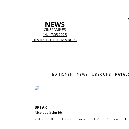
NEWS
CINE*AMI*ES
14.-17.05.2025
FILMHAUS HFBK HAMBURG
EDITIONEN
NEWS
ÜBER UNS
KATAL
BREAK
Nicolaas Schmidt
2013
HD
13'33
Farbe
16:9
Stereo
ke