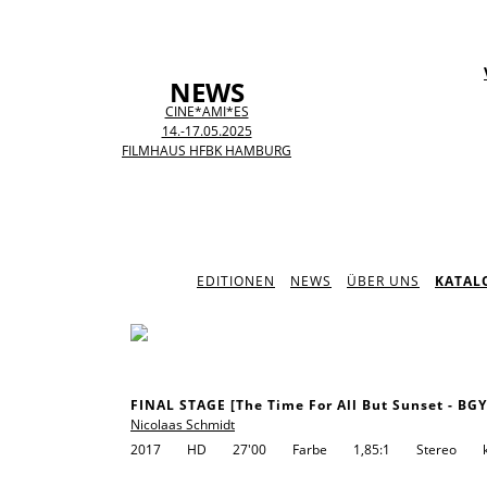
NEWS
CINE*AMI*ES
14.-17.05.2025
FILMHAUS HFBK HAMBURG
EDITIONEN
NEWS
ÜBER UNS
KATAL
FINAL STAGE [The Time For All But Sunset - BG
Nicolaas Schmidt
2017
HD
27'00
Farbe
1,85:1
Stereo